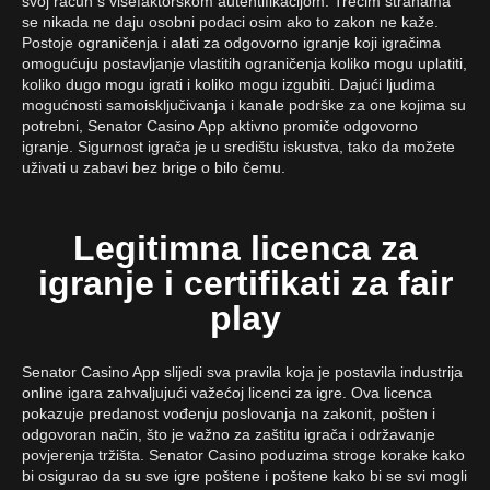
svoj račun s višefaktorskom autentifikacijom. Trećim stranama
se nikada ne daju osobni podaci osim ako to zakon ne kaže.
Postoje ograničenja i alati za odgovorno igranje koji igračima
omogućuju postavljanje vlastitih ograničenja koliko mogu uplatiti,
koliko dugo mogu igrati i koliko mogu izgubiti. Dajući ljudima
mogućnosti samoisključivanja i kanale podrške za one kojima su
potrebni, Senator Casino App aktivno promiče odgovorno
igranje. Sigurnost igrača je u središtu iskustva, tako da možete
uživati u zabavi bez brige o bilo čemu.
Legitimna licenca za
igranje i certifikati za fair
play
Senator Casino App slijedi sva pravila koja je postavila industrija
online igara zahvaljujući važećoj licenci za igre. Ova licenca
pokazuje predanost vođenju poslovanja na zakonit, pošten i
odgovoran način, što je važno za zaštitu igrača i održavanje
povjerenja tržišta. Senator Casino poduzima stroge korake kako
bi osigurao da su sve igre poštene i poštene kako bi se svi mogli