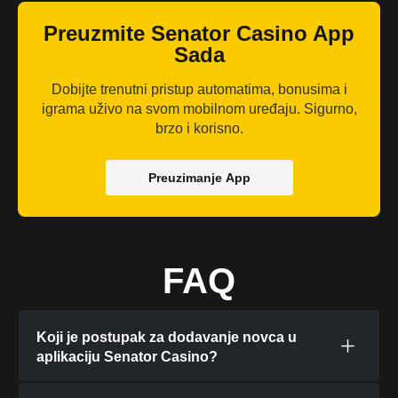
Preuzmite Senator Casino App
Sada
Dobijte trenutni pristup automatima, bonusima i
igrama uživo na svom mobilnom uređaju. Sigurno,
brzo i korisno.
Preuzimanje App
FAQ
Koji je postupak za dodavanje novca u
aplikaciju Senator Casino?