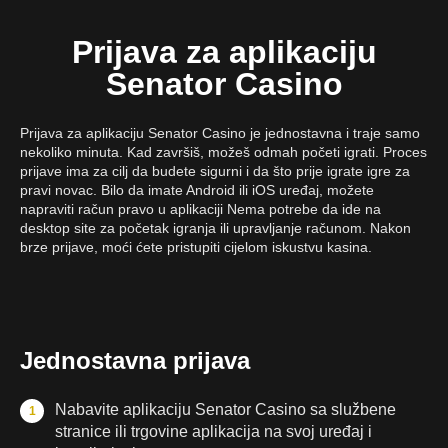
Prijava za aplikaciju
Senator Casino
Prijava za aplikaciju Senator Casino je jednostavna i traje samo
nekoliko minuta. Kad završiš, možeš odmah početi igrati. Proces
prijave ima za cilj da budete sigurni i da što prije igrate igre za
pravi novac. Bilo da imate Android ili iOS uređaj, možete
napraviti račun pravo u aplikaciji Nema potrebe da ide na
desktop site za početak igranja ili upravljanje računom. Nakon
brze prijave, moći ćete pristupiti cijelom iskustvu kasina.
Jednostavna prijava
Nabavite aplikaciju Senator Casino sa službene
stranice ili trgovine aplikacija na svoj uređaj i