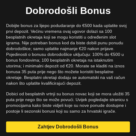
Dobrodošli Bonus
Dobijte bonus za lijepo podudaranje do €500 kada uplatite svoj
prvi depozit. Većinu vremena ovaj ugovor dolazi sa 100
besplatnih okretaja koji se mogu koristiti u određenim slot
igrama. Nije potreban bonus kod da biste dobili punu ponudu
dobrodošlice; samo uplatite najmanje €20 nakon prijave.
Pojedinosti o bonusu dobrodošlice uključuju: 100% do €500 u
bonus fondovima; 100 besplatnih okretaja na istaknutim
utorima; i minimalni depozit od €20. Morate se kladiti na iznos
bonusa 35 puta prije nego što možete koristiti besplatne
okretaje. Besplatni okretaji dodaju se automatski na vaš račun
nakon što uplatite kvalificirajući depozit.
Dobici od besplatnih vrtnji su bonus novac koji se mora uložiti 35
puta prije nego što se može povući. Uvijek pogledajte stranicu s
promocijama kako biste vidjeli koje su nove ponude dostupne i
postoje li sezonski bonusi koji su samo za hrvatski igrače.
Zahtjev Dobrodošli Bonus