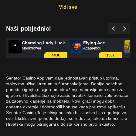
Vidi sve
Naši pobjednici
Charming Lady Luck
Flying Ace
Moonflower
Agapi-mou
443€
150€
Senator Casino App vam daje jednostavan pristup utorima,
stolovima uživo i trenutnim € transakcijama. Dobijte posebne
ponude i igrajte u sigurnom okruženju napravljenom samo za
igrače u Hrvatska. Saznajte zašto hrvatski korisnici vole Senator
za zabavno klađenje na mobitelu. Novi igrači mogu dobiti
dodatne okretaje i dobrodošli bonuse kada preuzmu aplikaciju
Senator Casino.To je učinjeno kako bi iskustvo bilo ugodnije za
sve. Ekskluzivne ponude dodaju se redovito, tako da korisnici u
Hrvatska mogu biti sigurni u doista korisno prvo iskustvo.