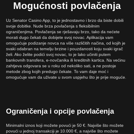
Mogućnosti povlačenja
Uz Senator Casino App, to je jednostavno i brzo da biste dobili
svoje dobitke. Nude brza povlačenja s fleksibilnim
ograničenjima. Povlačenja se rješavaju brzo, tako da nećete
morati dugo čekati da dobijete svoj novac. Aplikacija vam
omogućuje podizanje novca na više različitih načina, od kojih je
svaki odabran na temelju brzine i pouzdanosti koju svaki igrač
želi. Ako želite podići svoj novac, to je lako učiniti putem
bankovnih transfera, e-novčanika ili kreditnih kartica. Na većinu
zahtjeva odgovara se u roku od nekoliko sati, a ne postoje
metode zbog kojih predugo čekate. To vam daje moć i
omogućuje vam da uživate u svom uspjehu što je prije moguće.
Ograničenja i opcije povlačenja
Minimalni iznos koji možete povući je 50 €. Najviše što možete
povući u jednoj transakciji je 10.000 €, a najviše što možete