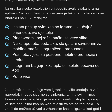
Uz grafiku visoke rezolucije i prilagodljiv zvuk, svaka igra na
aplikaciji Senator Casino napravljena je tako da glatko radi i na
Android i na iOS uređajima.
Instant pristup svim kasino igrama, uključujući
prijenos uživo djelitelja
Pinch-zoom i pejzažni načini za veće slike
Niska upotreba podataka, što ga čini savršenim za
mobilne mreže ili ograničenu propusnost
Push obavijesti za posebne mobilne promocije i
turnire
Integrirani blagajnik za uplate i isplate počevši od
€20
Puno više
Jedan račun omogućuje vam igranje na više uređaja, a vaš
napredak i novac sigurno su sinkronizirani na svim njima.
Pomoću mobilne aplikacije možete uživati u istoj brzoj akciji i
velikim bonusima kao na web-mjestu za stolna računala. To
znači da možete uživati u vrhunskim kasino igrama kad god i