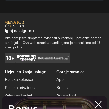
Igraj na sigurno
Ako primijetite simptome ovisnosti o kockanju, potražite pomoć
stručnjaka. Ova web stranica namijenjena je korisnicima od 18 i
više godina.
Uvjeti pružanja usluge
Gornje stranice
Politika kolačića
App
Politika privatnosti
Bonus
Odredbe i uvjeti
Promo Kod
Odgovorno igranje
Bonus bez depozita
Bonus