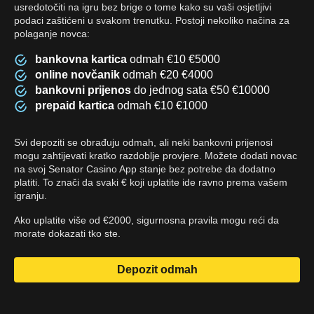
usredotočiti na igru bez brige o tome kako su vaši osjetljivi
podaci zaštićeni u svakom trenutku. Postoji nekoliko načina za
polaganje novca:
bankovna kartica
odmah €10 €5000
online novčanik
odmah €20 €4000
bankovni prijenos
do jednog sata €50 €10000
prepaid kartica
odmah €10 €1000
Svi depoziti se obrađuju odmah, ali neki bankovni prijenosi
mogu zahtijevati kratko razdoblje provjere. Možete dodati novac
na svoj Senator Casino App stanje bez potrebe da dodatno
platiti. To znači da svaki € koji uplatite ide ravno prema vašem
igranju.
Ako uplatite više od €2000, sigurnosna pravila mogu reći da
morate dokazati tko ste.
Depozit odmah