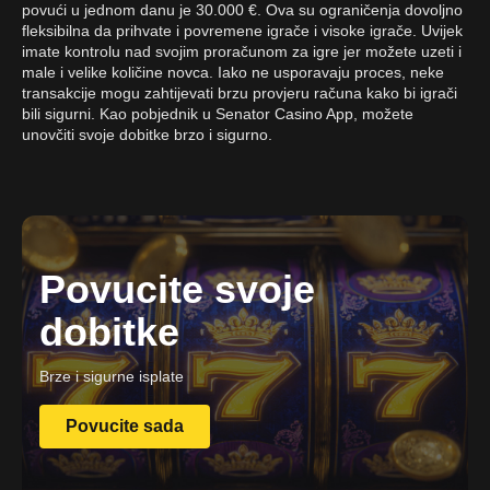
povući u jednom danu je 30.000 €. Ova su ograničenja dovoljno
fleksibilna da prihvate i povremene igrače i visoke igrače. Uvijek
imate kontrolu nad svojim proračunom za igre jer možete uzeti i
male i velike količine novca. Iako ne usporavaju proces, neke
transakcije mogu zahtijevati brzu provjeru računa kako bi igrači
bili sigurni. Kao pobjednik u Senator Casino App, možete
unovčiti svoje dobitke brzo i sigurno.
Povucite svoje
dobitke
Brze i sigurne isplate
Povucite sada