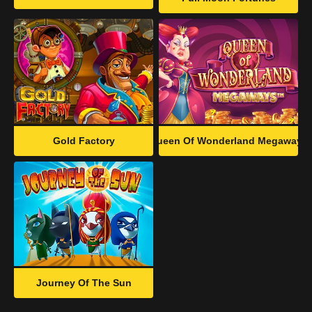
Gold Factory
Queen Of Wonderland Megaways
Journey Of The Sun